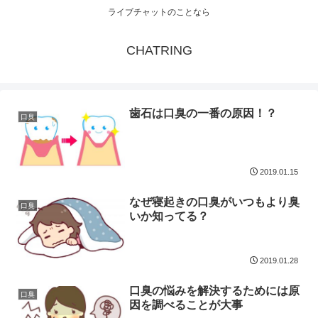
ライブチャットのことなら
CHATRING
歯石は口臭の一番の原因！？
口臭
2019.01.15
なぜ寝起きの口臭がいつもより臭
口臭
いか知ってる？
2019.01.28
口臭の悩みを解決するためには原
口臭
因を調べることが大事